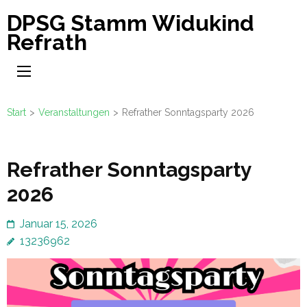
Zum
DPSG Stamm Widukind
Inhalt
Refrath
springen
(Enter
drücken)
Start
>
Veranstaltungen
>
Refrather Sonntagsparty 2026
Refrather Sonntagsparty
2026
Januar 15, 2026
13236962