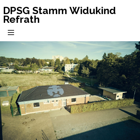
Zum
DPSG Stamm Widukind
Inhalt
Refrath
springen
(Enter
drücken)